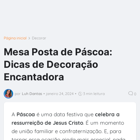
Página inicial
Decorar
Mesa Posta de Páscoa:
Dicas de Decoração
Encantadora
por
Luh Dantas
•
janeiro 24, 2024
•
3 min leitura
0
A
Páscoa
é uma data festiva que
celebra a
ressurreição de Jesus Cristo
. É um momento
de união familiar e confraternização. E, para
tornar essa ocasião ainda mais especial, nada