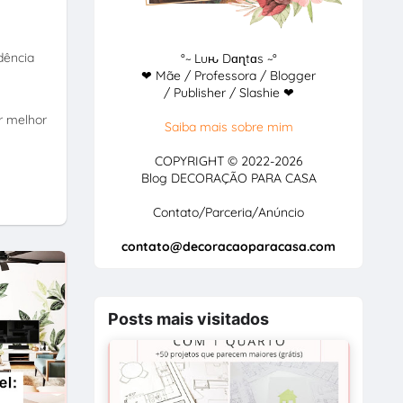
dência
°~ Luԋ Dɑɳtɑs ~°
❤ Mãe / Professora / Blogger
/ Publisher / Slashie ❤
r melhor
Saiba mais sobre mim
COPYRIGHT © 2022-2026
Blog DECORAÇÃO PARA CASA
Contato/Parceria/Anúncio
contato@decoracaoparacasa.com
Posts mais visitados