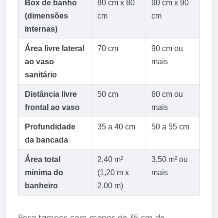
Box de banho
80 cm x 80
90 cm x 90
(dimensões
cm
cm
internas)
Área livre lateral
70 cm
90 cm ou
ao vaso
mais
sanitário
Distância livre
50 cm
60 cm ou
frontal ao vaso
mais
Profundidade
35 a 40 cm
50 a 55 cm
da bancada
Área total
2,40 m²
3,50 m² ou
mínima do
(1,20 m x
mais
banheiro
2,00 m)
Para tampos com menos de 35 cm de