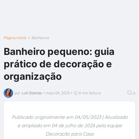
Página inicial
Banheiros
Banheiro pequeno: guia
prático de decoração e
organização
por
Luh Dantas
•
maio 04, 2023
•
8 min leitura
0
Publicado originalmente em 04/05/2023 | Atualizado
e ampliado em 04 de julho de 2026 pela equipe
Decoração para Casa