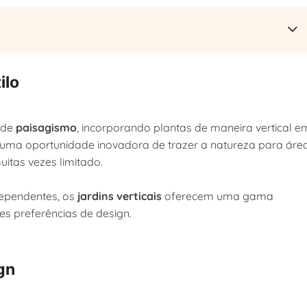
ilo
 de
paisagismo
, incorporando plantas de maneira vertical e
na uma oportunidade inovadora de trazer a natureza para áre
itas vezes limitado.
dependentes, os
jardins verticais
oferecem uma gama
tes preferências de design.
gn