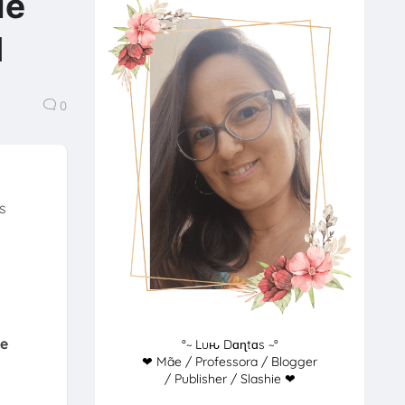
de
l
0
s
 e
°~ Luԋ Dɑɳtɑs ~°
❤ Mãe / Professora / Blogger
/ Publisher / Slashie ❤