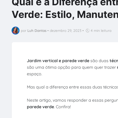
Qual é a Diferença ent
Verde: Estilo, Manute
por
Luh Dantas
•
dezembro 29, 2023
•
4 min leitura
Jardim vertical e parede verde
são duas
téc
são uma ótima opção para quem quer trazer
espaço.
Mas qual a diferença entre essas duas técnica
Neste artigo, vamos responder a essas pergunt
parede verde
. Confira!