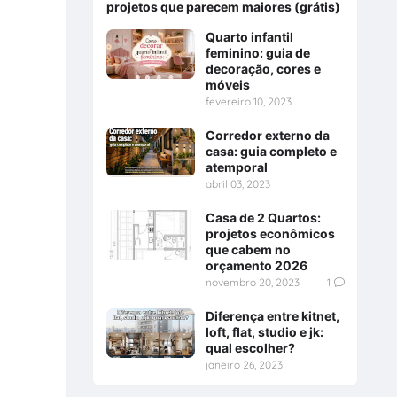
projetos que parecem maiores (grátis)
Quarto infantil
feminino: guia de
decoração, cores e
móveis
fevereiro 10, 2023
Corredor externo da
casa: guia completo e
atemporal
abril 03, 2023
Casa de 2 Quartos:
projetos econômicos
que cabem no
orçamento 2026
novembro 20, 2023
1
Diferença entre kitnet,
loft, flat, studio e jk:
qual escolher?
janeiro 26, 2023