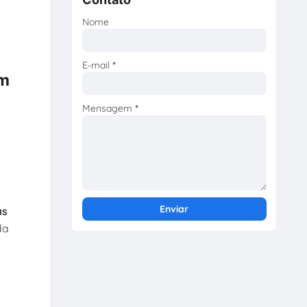
Nome
E-mail
*
im
Mensagem
*
as
da