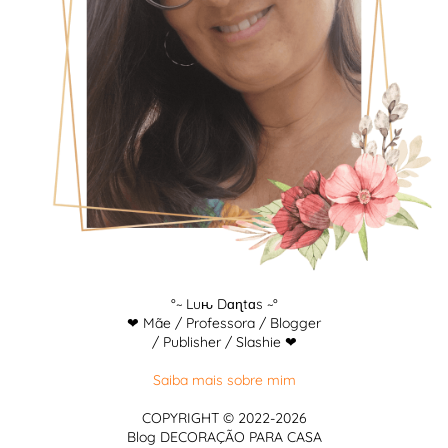
°~ Luԋ Dɑɳtɑs ~°
❤ Mãe / Professora / Blogger
/ Publisher / Slashie ❤
Saiba mais sobre mim
COPYRIGHT © 2022-2026
Blog DECORAÇÃO PARA CASA