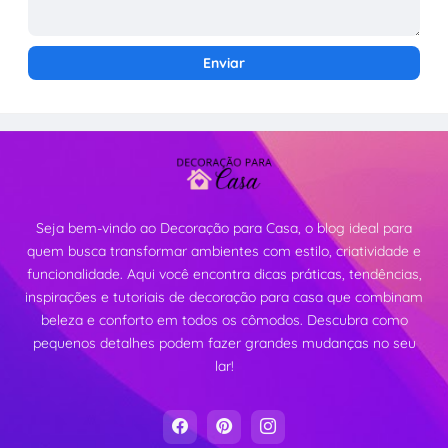
Seja bem-vindo ao Decoração para Casa, o blog ideal para
quem busca transformar ambientes com estilo, criatividade e
funcionalidade. Aqui você encontra dicas práticas, tendências,
inspirações e tutoriais de decoração para casa que combinam
beleza e conforto em todos os cômodos. Descubra como
pequenos detalhes podem fazer grandes mudanças no seu
lar!